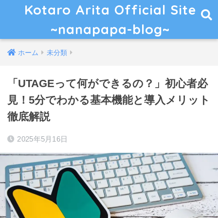
Kotaro Arita Official Site
~nanapapa-blog~
ホーム
未分類
「UTAGEって何ができるの？」初心者必
見！5分でわかる基本機能と導入メリット
徹底解説
2025年5月16日