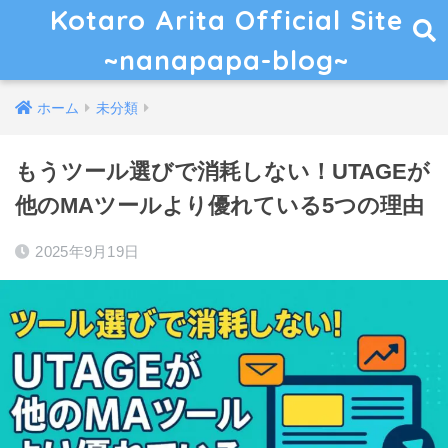
Kotaro Arita Official Site
~nanapapa-blog~
ホーム
未分類
もうツール選びで消耗しない！UTAGEが
他のMAツールより優れている5つの理由
2025年9月19日