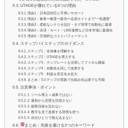
UTAGEが優れている5つの理由
理由1：日本語対応と手厚いサポート
理由2：集客〜教育〜販売〜会員サイトまで“一気通貫”
理由3：柔軟なシナリオ設計・タグ管理で自動化に最適
理由4：決済・カート・LINE連携など日本市場に最適化
理由5：圧倒的なコストパフォーマンス
ステップバイステップのガイダンス
ステップ1：全体像を理解する
ステップ2：UTAGEを導入する
ステップ3：テンプレートを活用してファネル構築
ステップ4：自動化を回して改善する
ステップ5：利益を安定化＆拡大
まとめ：5ステップの実践で仕組み化は誰でも可能
注意事項・ポイント
1. ツール導入＝成果ではない
2. 最初から完璧を目指さない
3. 顧客目線を忘れない
4. 数字を見て改善する習慣を持つ
5. 自分ひとりで抱え込まない
まとめ：失敗を避ける3つのキーワード